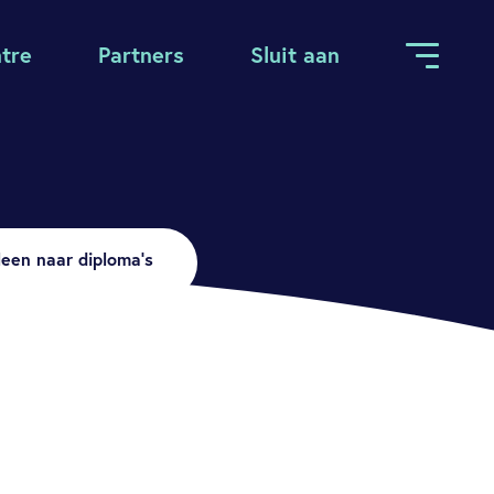
tre
Partners
Sluit aan
lleen naar diploma’s